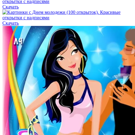
Скачать
Скачать