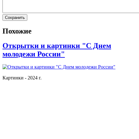
Похожие
Открытки и картинки "С Днем
молодежи России"
Картинки - 2024 г.