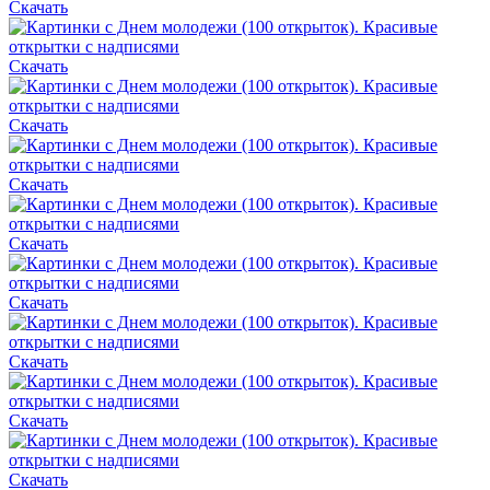
Скачать
Скачать
Скачать
Скачать
Скачать
Скачать
Скачать
Скачать
Скачать