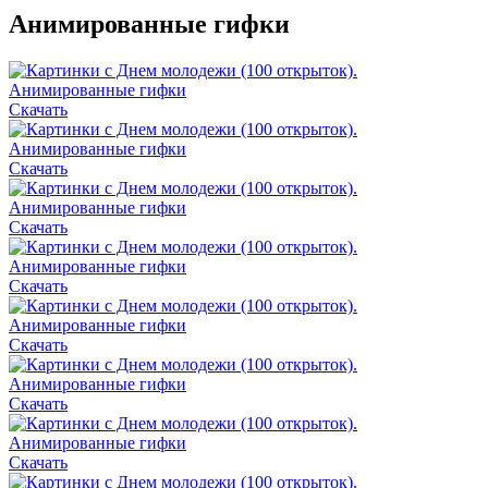
Анимированные гифки
Скачать
Скачать
Скачать
Скачать
Скачать
Скачать
Скачать