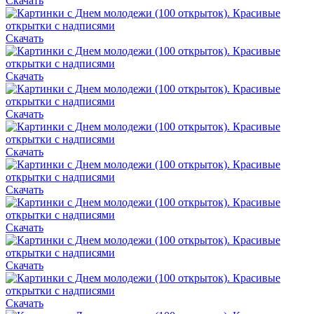
Скачать
Скачать
Скачать
Скачать
Скачать
Скачать
Скачать
Скачать
Скачать