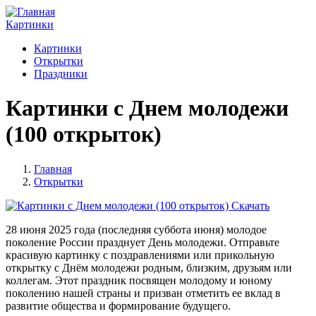
Картинки
Картинки
Открытки
Main
Праздники
navigation
Картинки с Днем молодежи
(100 открыток)
Главная
Открытки
Строка
навигации
Скачать
28 июня 2025 года (последняя суббота июня) молодое
поколение России празднует День молодежи. Отправьте
красивую картинку с поздравлениями или прикольную
открытку с Днём молодежи родным, близким, друзьям или
коллегам.
Этот праздник посвящен молодому и юному
поколению нашей страны и призван отметить ее вклад в
развитие общества и формирование будущего.