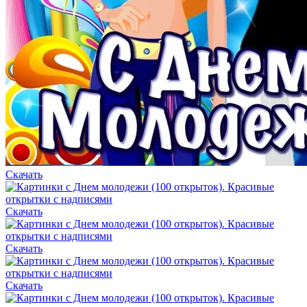
Скачать
Скачать
Скачать
Скачать