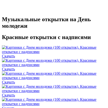
Музыкальные открытки на День
молодежи
Красивые открытки с надписями
Скачать
Скачать
Скачать
Скачать